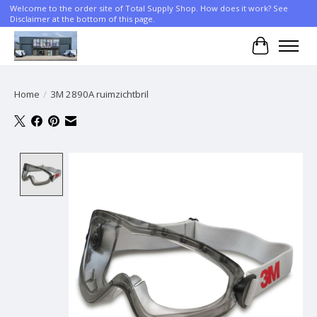
Welcome to the order site of Total Supply Shop. How does it work? See
Disclaimer at the bottom of this page.
Cart
Home
/
3M 2890A ruimzichtbril
Product image slideshow Items