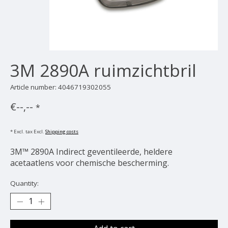
3M 2890A ruimzichtbril
Article number: 4046719302055
€--,--
*
* Excl. tax Excl.
Shipping costs
3M™ 2890A Indirect geventileerde, heldere
acetaatlens voor chemische bescherming.
Quantity: