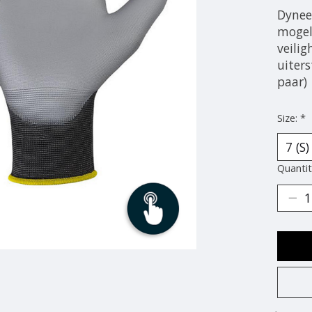
Dynee
mogel
veili
uiters
paar)
Size:
*
Quantit