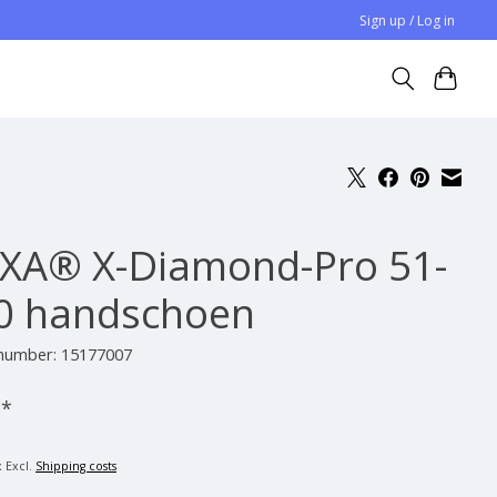
Sign up / Log in
XA® X-Diamond-Pro 51-
0 handschoen
 number: 15177007
-
*
x Excl.
Shipping costs