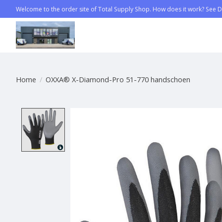
Welcome to the order site of Total Supply Shop. How does it work? See Di
Home
/
OXXA® X-Diamond-Pro 51-770 handschoen
Product image slideshow Items