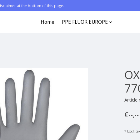
sclaimer at the bottom of this page.
Home
PPE FLUOR EUROPE
OX
77
Article
€--,-
* Excl. ta